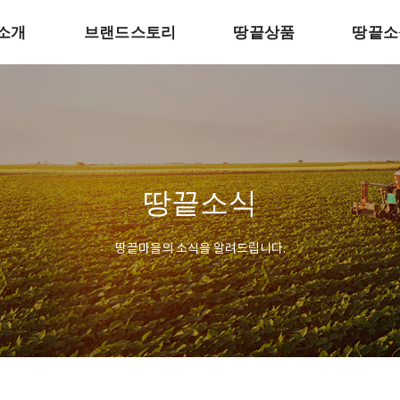
소개
브랜드스토리
땅끝상품
땅끝소
땅끝소식
땅끝마을의 소식을 알려드립니다.