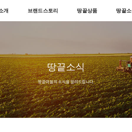
소개
브랜드스토리
땅끝상품
땅끝소
땅끝소식
땅끝마을의 소식을 알려드립니다.