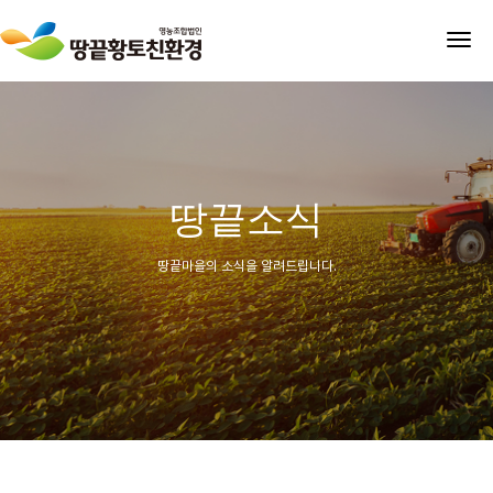
tog
nav
땅끝소식
땅끝마을의 소식을 알려드립니다.