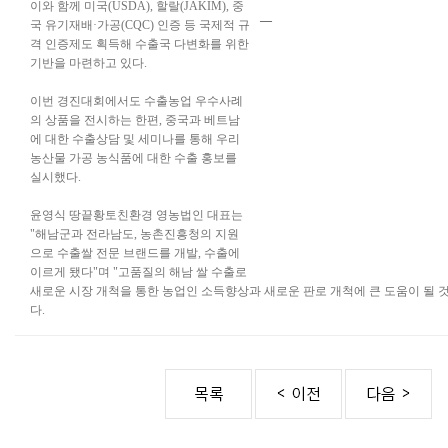
이와 함께 미국(USDA), 할랄(JAKIM), 중
__
국 유기재배·가공(CQC) 인증 등 국제적 규
격 인증제도 획득해 수출국 다변화를 위한
기반을 마련하고 있다.
이번 경진대회에서도 수출농업 우수사례
의 상품을 전시하는 한편, 중국과 베트남
에 대한 수출상담 및 세미나를 통해 우리
농산물 가공 농식품에 대한 수출 홍보를
실시했다.
윤영식 땅끝황토친환경 영농법인 대표는
"해남군과 전라남도, 농촌진흥청의 지원
으로 수출쌀 전문 브랜드를 개발, 수출에
이르게 됐다"며 "고품질의 해남 쌀 수출로
새로운 시장 개척을 통한 농업인 소득향상과 새로운 판로 개척에 큰 도움이 될 
다.