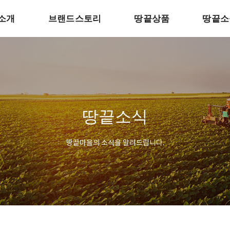
소개
브랜드스토리
땅끝상품
땅끝소
땅끝소식
땅끝마을의 소식을 알려드립니다.