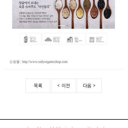
쇼핑몰 :
http://www.onlyorganicshop.com