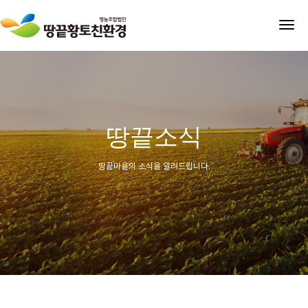
tog
nav
땅끝소식
땅끝마을의 소식을 알려드립니다.