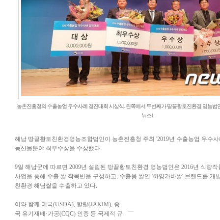
농촌진흥청의 수출농업 우수사례 경진대회 시상식. 왼쪽에서 두번째가 땅끝황토진환경 영농법인 
뉴스1
해남 땅끝황토친환경영농조합법인이 농촌진흥청 주최 '2019년 수출농업 우수사
농산물분야 최우수상을 수상했다.
9일 해남군에 따르면 2009년 설립된 땅끝황토친환경 영농법인은 2016년 식량
사업을 통해 수출 쌀 작목반을 구성하고, 수출용 쌀인 '하양가바쌀' 브랜드를 개
친환경 해남쌀을 수출하고 있다.
이와 함께 미국(USDA), 할랄(JAKIM), 중
__
국 유기재배·가공(CQC) 인증 등 국제적 규