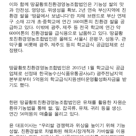
이와 함께 땅끝황토친환경영농조합법인은 기능성 쌀의 맛
과 안전성, 영양성, 위생성을 확보, 2년 연속 부산지역에 친
환경 쌀을 ‘땅끝에서 보냅니다’란 자체 브랜드로 부산 연제
구 소재 22개 초·중학교에 연간 160여톤의 친환경 쌀을 공
급하고 있다. 이밖에 광주, 제주 등 전국 학교에 연간 약
600여톤의 친환경쌀을 급식용으로 납품하고 있다. 땅끝황
토친환경영농조합법인은 올해도 서울시 은평구, 성동구, 관
악구를 비롯해 광주, 제주도 등의 학교급식 공급업체로 선
정됐다.
땅끝황토친환경영농조합법인은 2015년 1월 학교급식 공급
업체로 선정돼 한국농수산식품유통공사(aT) 광주전남지역
본부로부터 5억원의 학교급식지원센터운영활성화자금을 받
기도 했다.
한편 땅끝황토친환경영농조합법인은 유채를 활용한 자원순
환유기농법을 통해 쌀, 밀. 잡곡류, 유채, 귀리 등을 생산,
연간 56억원의 매출을 올리고 있다.
윤 대표이사는 “우리쌀 경쟁력과 위상을 높이기 위해 기능
성쌀, 친환경쌀로 차별화된 해외시장개척과 가바쌀을 이용