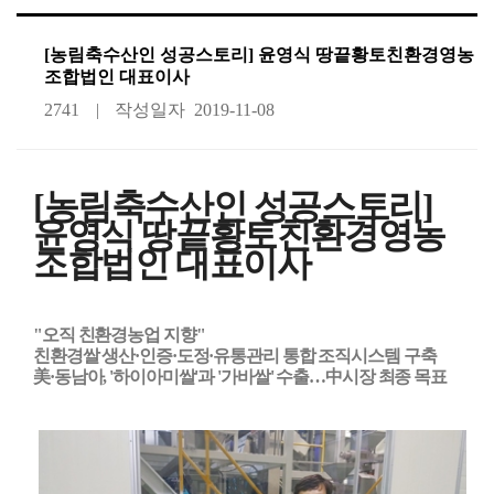
[농림축수산인 성공스토리] 윤영식 땅끝황토친환경영농
조합법인 대표이사
2741
작성일자
2019-11-08
[농림축수산인 성공스토리]
윤영식 땅끝황토친환경영농
조합법인 대표이사
"오직 친환경농업 지향"
친환경쌀 생산·인증·도정·유통관리 통합 조직시스템 구축
美·동남아, '하이아미쌀'과 '가바쌀' 수출…中시장 최종 목표