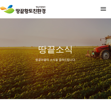
tog
nav
땅끝소식
땅끝마을의 소식을 알려드립니다.