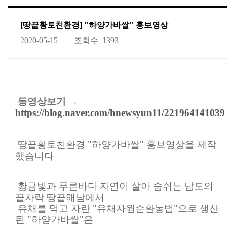
[땅끝황토친환경] "하양가바쌀" 홍보영상
2020-05-15
조회수
1393
동영상보기 →
https://blog.naver.com/hnewsyun11/221964141039
땅끝황토친환경 "하양가바쌀" 홍보영상을 제작
했습니다
황금빛과 푸른바다 자연이 살아 숨쉬는 남도의
끝자락 땅끝해남에서
유채를 먹고 자란 "유채자원순환농법"으로 생산
된 "하양가바쌀"은